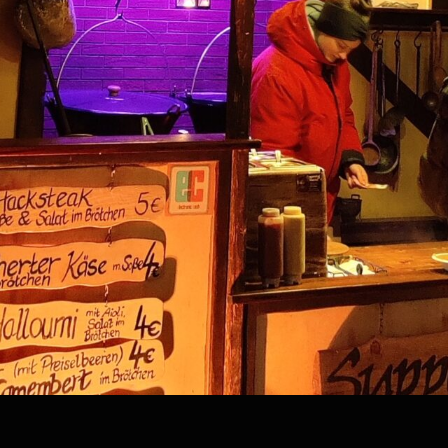
 Casino