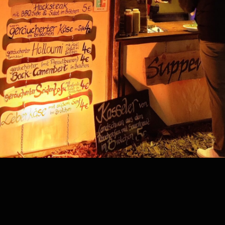
Kategorie:
1xbet
Home
Über uns
Speisekarten
Historie
Termine