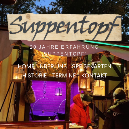
20 JAHRE ERFAHRUNG
„SUPPENTOPF“
HOME
ÜBER UNS
SPEISEKARTEN
HISTORIE
TERMINE
KONTAKT