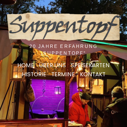
20 JAHRE ERFAHRUNG
„SUPPENTOPF“
HOME
ÜBER UNS
SPEISEKARTEN
HISTORIE
TERMINE
KONTAKT