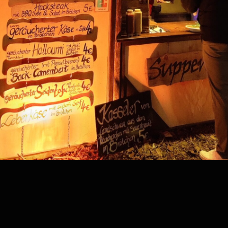
Kategorie:
aprBT
Home
Über uns
Speisekarten
Historie
Termine