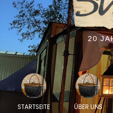
20 J
STARTSEITE
ÜBER UNS