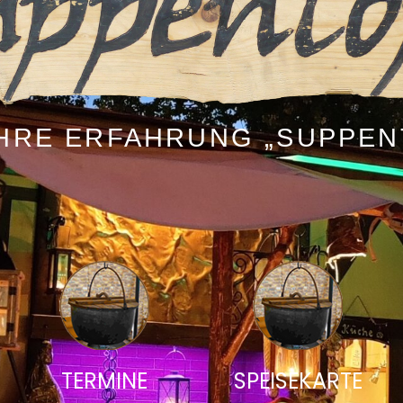
AHRE ERFAHRUNG „SUPPEN
TERMINE
SPEISEKARTE