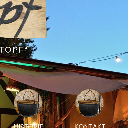
TOPF“
HISTORIE
KONTAKT