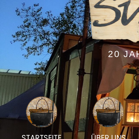
20 J
STARTSEITE
ÜBER UNS