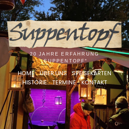
20 JAHRE ERFAHRUNG
„SUPPENTOPF“
HOME
ÜBER UNS
SPEISEKARTEN
HISTORIE
TERMINE
KONTAKT