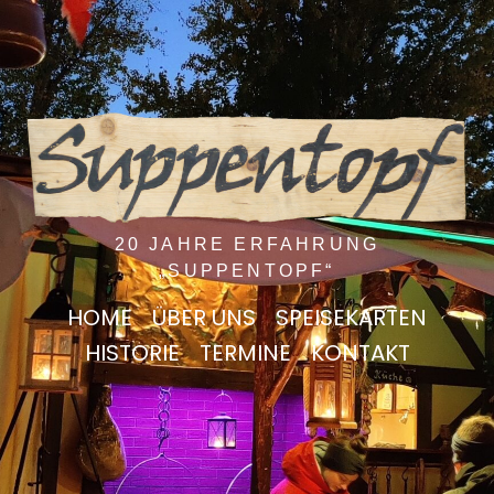
20 JAHRE ERFAHRUNG
„SUPPENTOPF“
HOME
ÜBER UNS
SPEISEKARTEN
HISTORIE
TERMINE
KONTAKT