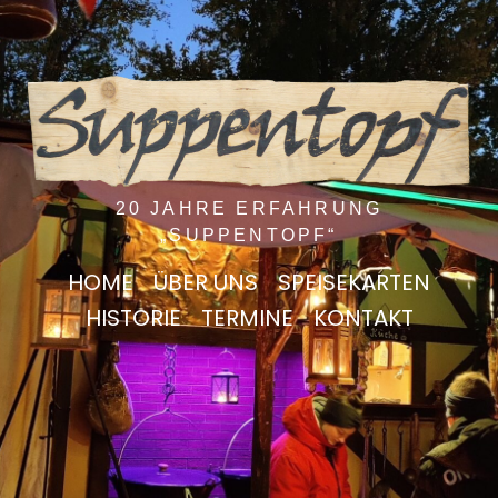
20 JAHRE ERFAHRUNG
„SUPPENTOPF“
HOME
ÜBER UNS
SPEISEKARTEN
HISTORIE
TERMINE
KONTAKT