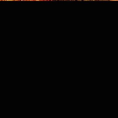
Kategorie:
Kudos
Casino Bonus Codes
809
–
Home
Über uns
Speisekarten
Historie
Termine
Kontakt
Impressum
Datenschutz
DSGVO Cookie Consent mit Real Cookie Banner