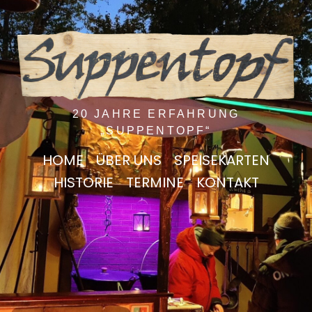
20 JAHRE ERFAHRUNG
„SUPPENTOPF“
HOME
ÜBER UNS
SPEISEKARTEN
HISTORIE
TERMINE
KONTAKT