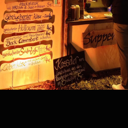
Kategorie:
mayBT
Home
Über uns
Speisekarten
Historie
Termine