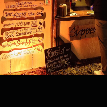
Kategorie:
mono brand
Home
Über uns
Speisekarten
Historie
Termine