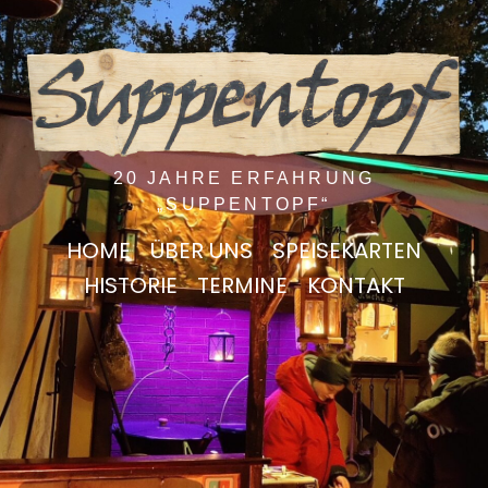
20 JAHRE ERFAHRUNG
„SUPPENTOPF“
HOME
ÜBER UNS
SPEISEKARTEN
HISTORIE
TERMINE
KONTAKT