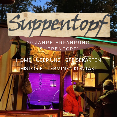
20 JAHRE ERFAHRUNG
„SUPPENTOPF“
HOME
ÜBER UNS
SPEISEKARTEN
HISTORIE
TERMINE
KONTAKT