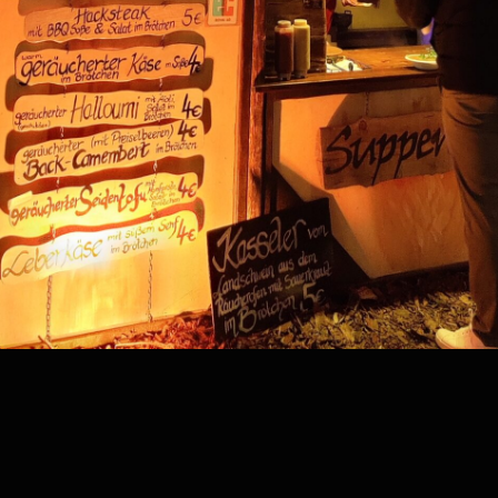
Kategorie:
monogame
Home
Über uns
Speisekarten
Historie
Termine