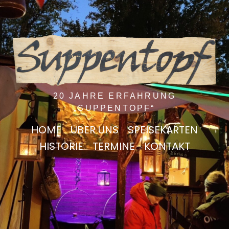
20 JAHRE ERFAHRUNG
„SUPPENTOPF“
HOME
ÜBER UNS
SPEISEKARTEN
HISTORIE
TERMINE
KONTAKT